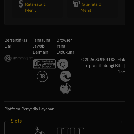
Rata-rata 1
Rata-rata 3
Menit
Menit
Bersertifikasi
Tanggung
Browser
Dari
Jawab
Yang
Bermain
Didukung
©2026 SUPER188. Hak
cipta dilindungi Kito |
18+
Platform Penyedia Layanan
Slots