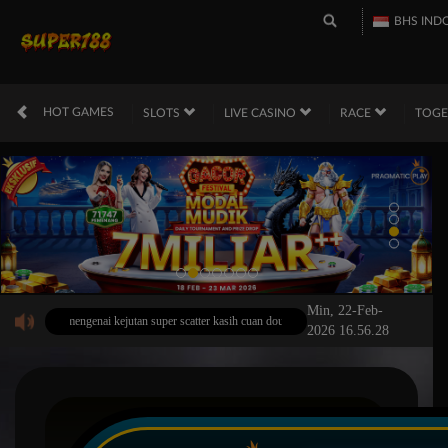
BHS IND
HOT GAMES
SLOTS
LIVE CASINO
RACE
TOG
Min, 22-Feb-
at nih mengenai kejutan super scatter kasih cuan double pembawa bonus saldo melimpah sepan
2026 16.56.28