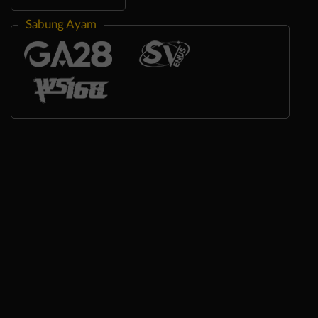
Sabung Ayam