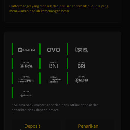
Platform togel yang menarik dari perusahan terbaik di dunia yang
menawarkan hadiah kemenangan besar
* Selama bank maintenance dan bank offline deposit dan
penarikan tidak dapat diproses
Deposit
Penarikan