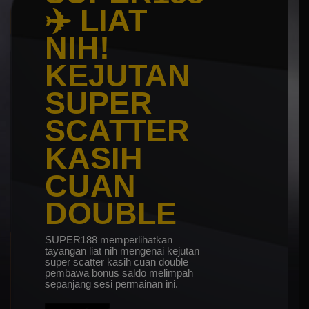
✈️ LIAT
NIH!
KEJUTAN
SUPER
SCATTER
KASIH
CUAN
DOUBLE
SUPER188 memperlihatkan
tayangan liat nih mengenai kejutan
super scatter kasih cuan double
pembawa bonus saldo melimpah
sepanjang sesi permainan ini.